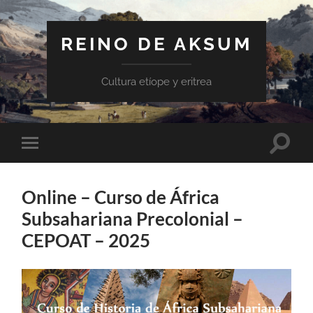
REINO DE AKSUM
Cultura etíope y eritrea
Altern
Alternar
el
el
campo
menú
de
móvil
búsqu
Online – Curso de África
Subsahariana Precolonial –
CEPOAT – 2025