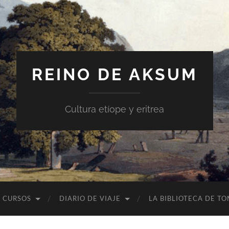
REINO DE AKSUM
Cultura etíope y eritrea
CURSOS
DIARIO DE VIAJE
LA BIBLIOTECA DE T