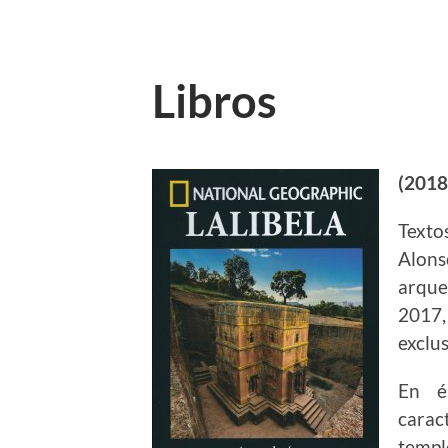
Libros
(2018
Text
Alons
arque
2017,
exclus
En él
carac
templ