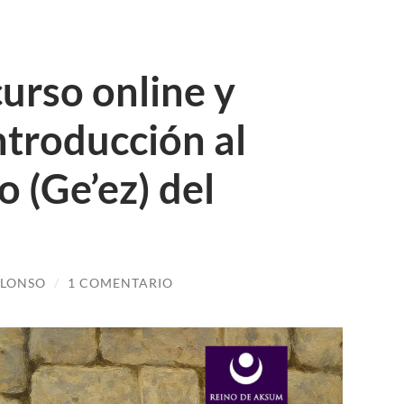
curso online y
ntroducción al
o (Ge’ez) del
ALONSO
/
1 COMENTARIO