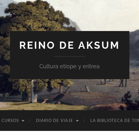
REINO DE AKSUM
Cultura etíope y eritrea
CURSOS
DIARIO DE VIAJE
LA BIBLIOTECA DE T