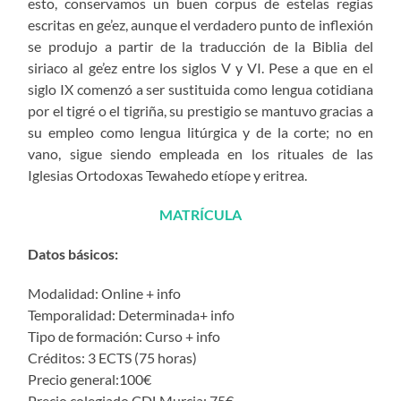
esto, conservamos un buen corpus de estelas regias
escritas en ge’ez, aunque el verdadero punto de inflexión
se produjo a partir de la traducción de la Biblia del
siriaco al ge’ez entre los siglos V y VI. Pese a que en el
siglo IX comenzó a ser sustituida como lengua cotidiana
por el tigré o el tigriña, su prestigio se mantuvo gracias a
su empleo como lengua litúrgica y de la corte; no en
vano, sigue siendo empleada en los rituales de las
Iglesias Ortodoxas Tewahedo etíope y eritrea.
MATRÍCULA
Datos básicos:
Modalidad: Online + info
Temporalidad: Determinada+ info
Tipo de formación: Curso + info
Créditos: 3 ECTS (75 horas)
Precio general:100€
Precio colegiado CDLMurcia: 75€