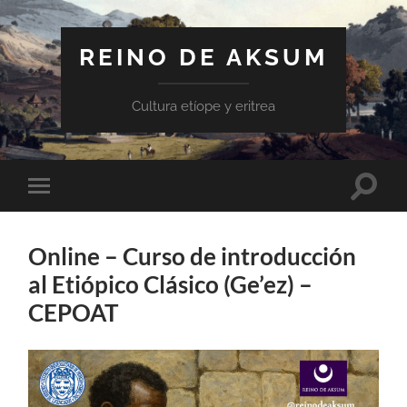
REINO DE AKSUM
Cultura etíope y eritrea
Altern
Alternar
el
el
campo
menú
de
móvil
búsqu
Online – Curso de introducción
al Etiópico Clásico (Ge’ez) –
CEPOAT