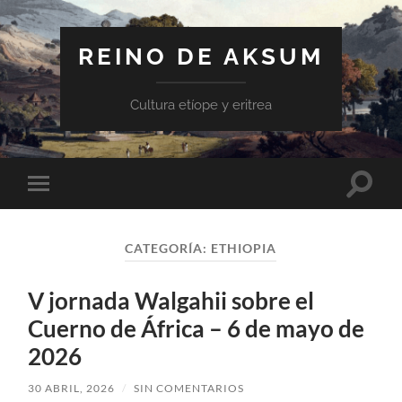
REINO DE AKSUM
Cultura etíope y eritrea
Altern
Alternar
el
el
campo
menú
de
móvil
búsqu
CATEGORÍA:
ETHIOPIA
V jornada Walgahii sobre el
Cuerno de África – 6 de mayo de
2026
30 ABRIL, 2026
/
SIN COMENTARIOS