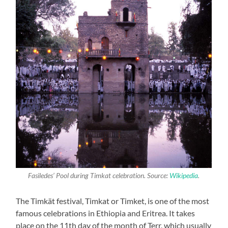
Fasiledes’ Pool during Timkat celebration. Source:
Wikipedia
.
The Timkät festival, Timkat or Timket, is one of the most
famous celebrations in Ethiopia and Eritrea. It takes
place on the 11th day of the month of Terr, which usually