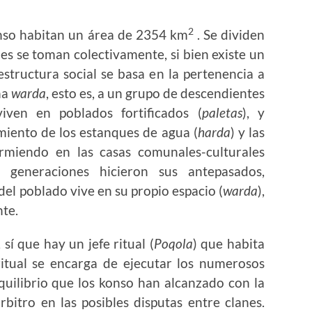
2
so habitan un área de 2354 km
. Se dividen
es se toman colectivamente, si bien existe un
structura social se basa en la pertenencia a
na
warda
, esto es, a un grupo de descendientes
iven en poblados fortificados (
paletas
), y
iento de los estanques de agua (
harda
) y las
urmiendo en las casas comunales-culturales
generaciones hicieron sus antepasados,
del poblado vive en su propio espacio (
warda
),
te.
 sí que hay un jefe ritual (
Poqola
) que habita
ritual se encarga de ejecutar los numerosos
quilibrio que los konso han alcanzado con la
bitro en las posibles disputas entre clanes.