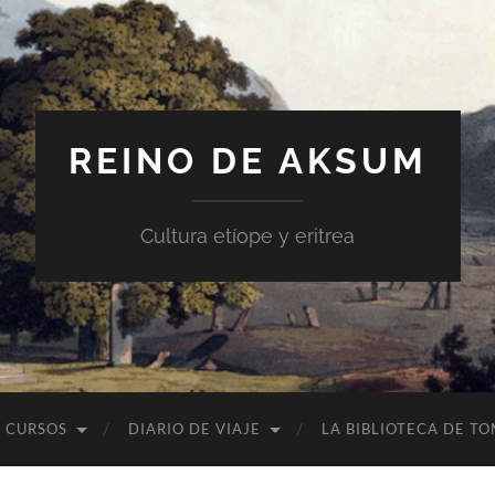
REINO DE AKSUM
Cultura etíope y eritrea
CURSOS
DIARIO DE VIAJE
LA BIBLIOTECA DE T