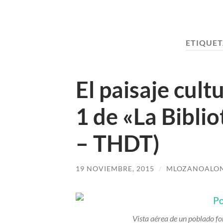
ETIQUET
El paisaje cul
1 de «La Bibli
– THDT)
19 NOVIEMBRE, 2015
/
MLOZANOALO
Vista aérea de un poblado f