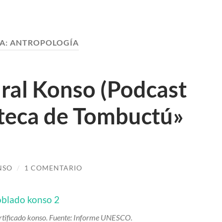
A:
ANTROPOLOGÍA
tural Konso (Podcast
oteca de Tombuctú»
NSO
/
1 COMENTARIO
ortificado konso. Fuente: Informe UNESCO.