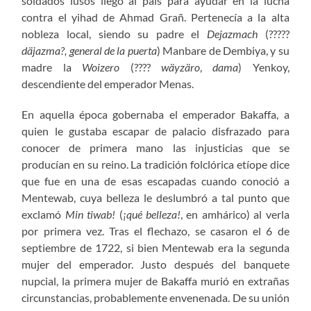
soldados lusos llegó al país para ayudar en la lucha
contra el yihad de Ahmad Grañ. Pertenecía a la alta
nobleza local, siendo su padre el
Dejazmach
(?????
däjazma?, general de la puerta
) Manbare de Dembiya, y su
madre la
Woizero
(????
wäyzäro
,
dama
) Yenkoy,
descendiente del emperador Menas.
En aquella época gobernaba el emperador Bakaffa, a
quien le gustaba escapar de palacio disfrazado para
conocer de primera mano las injusticias que se
producían en su reino. La tradición folclórica etíope dice
que fue en una de esas escapadas cuando conoció a
Mentewab, cuya belleza le deslumbró a tal punto que
exclamó
Min tiwab!
(
¡qué belleza!
, en amhárico) al verla
por primera vez. Tras el flechazo, se casaron el 6 de
septiembre de 1722, si bien Mentewab era la segunda
mujer del emperador. Justo después del banquete
nupcial, la primera mujer de Bakaffa murió en extrañas
circunstancias, probablemente envenenada. De su unión