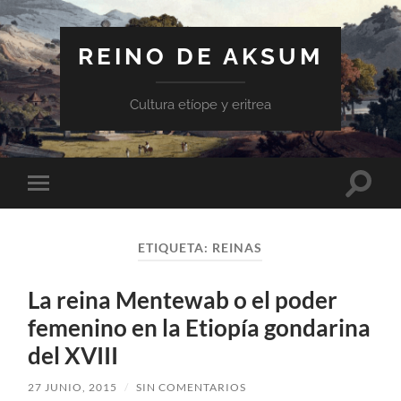
REINO DE AKSUM
Cultura etíope y eritrea
Altern
Alternar
el
el
campo
menú
de
móvil
búsqu
ETIQUETA:
REINAS
La reina Mentewab o el poder
femenino en la Etiopía gondarina
del XVIII
27 JUNIO, 2015
/
SIN COMENTARIOS