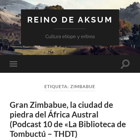
REINO DE AKSUM
Cultura etíope y eritrea
Altern
Alternar
el
el
campo
menú
de
móvil
búsqu
ETIQUETA:
ZIMBABUE
Gran Zimbabue, la ciudad de
piedra del África Austral
(Podcast 10 de «La Biblioteca de
Tombuctú – THDT)