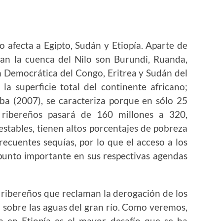
ecta a Egipto, Sudán y Etiopía. Aparte de
man la cuenca del Nilo son Burundi, Ruanda,
a Democrática del Congo, Eritrea y Sudán del
a superficie total del continente africano;
a (2007), se caracteriza porque en sólo 25
 ribereños pasará de 160 millones a 320,
stables, tienen altos porcentajes de pobreza
ecuentes sequías, por lo que el acceso a los
 punto importante en sus respectivas agendas
ereños que reclaman la derogación de los
n sobre las aguas del gran río. Como veremos,
a en Etiopía es el mayor desafío que se ha