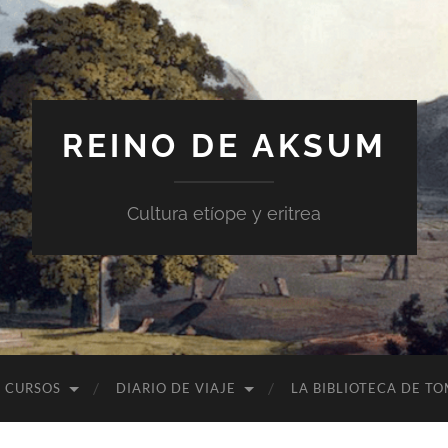
REINO DE AKSUM
Cultura etíope y eritrea
CURSOS
DIARIO DE VIAJE
LA BIBLIOTECA DE T