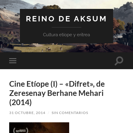
REINO DE AKSUM
Cultura etíope y eritrea
Altern
Alternar
el
el
campo
menú
de
móvil
búsqu
Cine Etíope (I) – «Difret», de
Zeresenay Berhane Mehari
(2014)
31 OCTUBRE, 2014
/
SIN COMENTARIOS