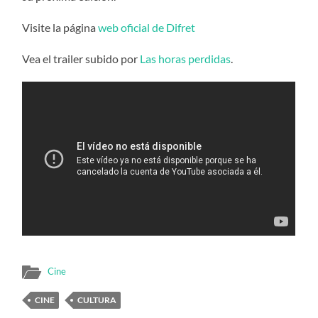
Visite la página
web oficial de Difret
Vea el trailer subido por
Las horas perdidas
.
Cine
CINE
CULTURA