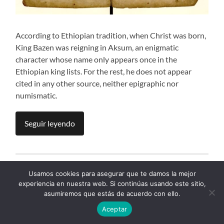
According to Ethiopian tradition, when Christ was born,
King Bazen was reigning in Aksum, an enigmatic
character whose name only appears once in the
Ethiopian king lists. For the rest, he does not appear
cited in any other source, neither epigraphic nor
numismatic.
Seguir leyendo
Usamos cookies para asegurar que te damos la mejor
Curso online de Ge’ez (Etiópico
experiencia en nuestra web. Si continúas usando este sitio,
Clásico) – Del 1 de enero de 2023
asumiremos que estás de acuerdo con ello.
al 28 de febrero de 2023
Aceptar