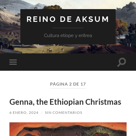
REINO DE AKSUM
Cultura etíope y eritrea
Altern
Alternar
el
el
campo
menú
de
móvil
búsqu
PÁGINA 2 DE 17
Genna, the Ethiopian Christmas
6 ENERO, 2024
/
SIN COMENTARIOS