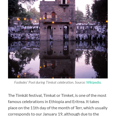
Fasiledes’ Pool during Timkat celebration. Source:
Wikipedia
.
The Timkät festival, Timkat or Timket, is one of the most
famous celebrations in Ethiopia and Eritrea. It takes
place on the 11th day of the month of Terr, which usually
corresponds to our January 19, although due to the