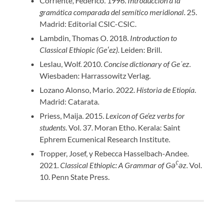
Corriente, Federico. 1996.
Introducción a la
gramática comparada del semítico meridional
. 25.
Madrid: Editorial CSIC-CSIC.
Lambdin, Thomas O. 2018.
Introduction to
Classical Ethiopic (Geʻez)
. Leiden: Brill.
Leslau, Wolf. 2010.
Concise dictionary of Geʿez
.
Wiesbaden: Harrassowitz Verlag.
Lozano Alonso, Mario. 2022.
Historia de Etiopía
.
Madrid: Catarata.
Priess, Maija. 2015.
Lexicon of Ge’ez verbs for
students
. Vol. 37. Moran Etho. Kerala: Saint
Ephrem Ecumenical Research Institute.
Tropper, Josef, y Rebecca Hasselbach-Andee.
ʕ
2021.
Classical Ethiopic: A Grammar of Gə
əz
. Vol.
10. Penn State Press.