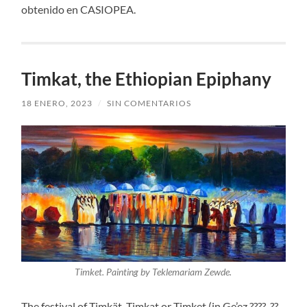
obtenido en CASIOPEA.
Timkat, the Ethiopian Epiphany
18 ENERO, 2023
/
SIN COMENTARIOS
Timket. Painting by Teklemariam Zewde.
The festival of Timkät, Timkat or Timket (in Ge’ez ????, ??