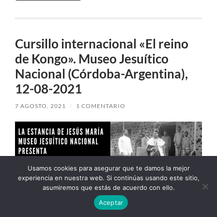
Cursillo internacional «El reino
de Kongo». Museo Jesuítico
Nacional (Córdoba-Argentina),
12-08-2021
7 AGOSTO, 2021
/
1 COMENTARIO
Usamos cookies para asegurar que te damos la mejor
experiencia en nuestra web. Si continúas usando este sitio,
asumiremos que estás de acuerdo con ello.
Aceptar