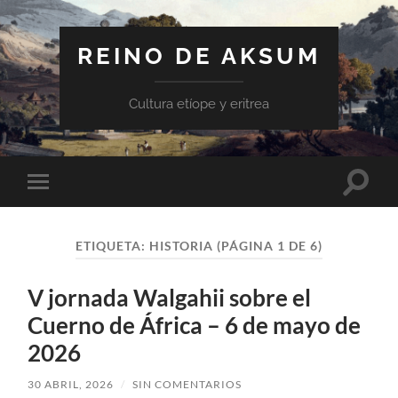
REINO DE AKSUM
Cultura etíope y eritrea
Altern
Alternar
el
el
campo
menú
de
móvil
búsqu
ETIQUETA:
HISTORIA
(PÁGINA 1 DE 6)
V jornada Walgahii sobre el
Cuerno de África – 6 de mayo de
2026
30 ABRIL, 2026
/
SIN COMENTARIOS