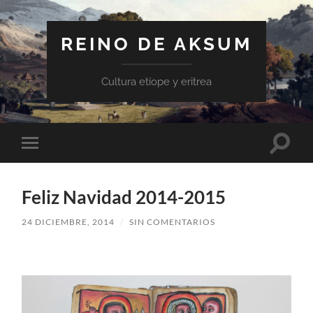
REINO DE AKSUM
Cultura etíope y eritrea
Altern
Alternar
el
el
campo
menú
de
móvil
búsqu
Feliz Navidad 2014-2015
24 DICIEMBRE, 2014
/
SIN COMENTARIOS