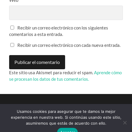
Web
Recibir un correo electrónico con los siguientes
comentarios a esta entrada.
Recibir un correo electrónico con cada nueva entrada.
Este sitio usa Akismet para reducir el spam.
Aprende cómo
se procesan los datos de tus comentarios.
Usamos cookies para asegurar que te damos la mejor
experiencia en nuestra web. Si continúas usando este sitio,
asumiremos que estás de acuerdo con ello.
© 2026
REINO DE AKSUM
—
ARRIBA ↑