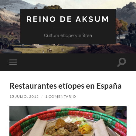
REINO DE AKSUM
Cultura etíope y eritrea
Altern
Alternar
el
el
campo
menú
de
móvil
búsqu
Restaurantes etíopes en España
15 JULIO, 2015
/
1 COMENTARIO