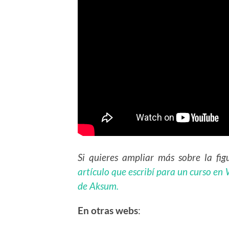
Si quieres ampliar más sobre la f
artículo que escribí para un curso en 
de Aksum.
En otras webs
: