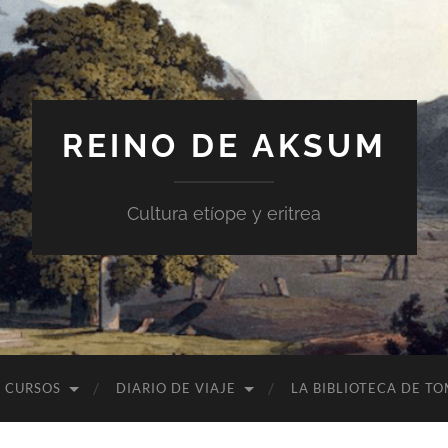
REINO DE AKSUM
Cultura etíope y eritrea
CURSOS
DIARIO DE VIAJE
LA BIBLIOTECA DE T