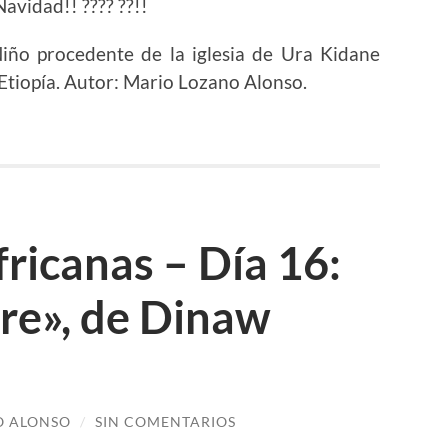
Navidad!! ???? ??!!
Niño procedente de la iglesia de Ura Kidane
Etiopía. Autor: Mario Lozano Alonso.
ricanas – Día 16:
ire», de Dinaw
O ALONSO
/
SIN COMENTARIOS