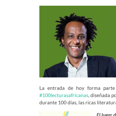
La entrada de hoy forma part
#100lecturasafricanas
, diseñada p
durante 100 días, las ricas literatu
El lugar d