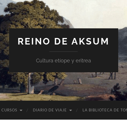
REINO DE AKSUM
Cultura etíope y eritrea
CURSOS
DIARIO DE VIAJE
LA BIBLIOTECA DE T