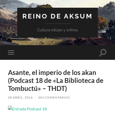
REINO DE AKSUM
Cultura etíope y eritrea
Altern
Alternar
el
el
campo
menú
de
móvil
búsqu
Asante, el imperio de los akan
(Podcast 18 de «La Biblioteca de
Tombuctú» – THDT)
28 ABRIL, 2016
/
SIN COMENTARIOS