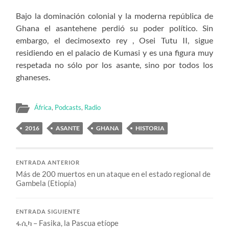
Bajo la dominación colonial y la moderna república de
Ghana el asantehene perdió su poder político. Sin
embargo, el decimosexto rey , Osei Tutu II, sigue
residiendo en el palacio de Kumasi y es una figura muy
respetada no sólo por los asante, sino por todos los
ghaneses.
África
,
Podcasts
,
Radio
2016
ASANTE
GHANA
HISTORIA
ENTRADA ANTERIOR
Más de 200 muertos en un ataque en el estado regional de
Gambela (Etiopía)
ENTRADA SIGUIENTE
ፋሲካ – Fasika, la Pascua etíope