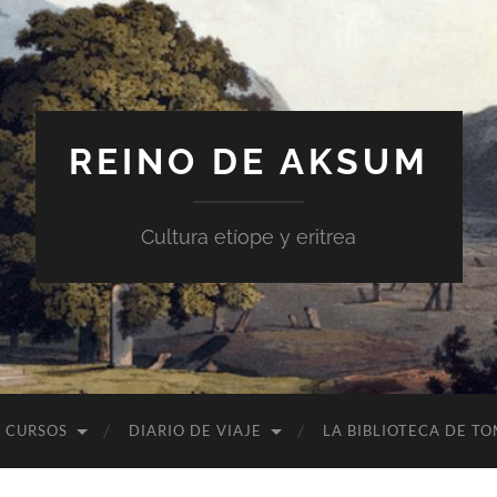
REINO DE AKSUM
Cultura etíope y eritrea
CURSOS
DIARIO DE VIAJE
LA BIBLIOTECA DE T