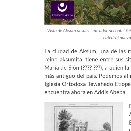
Vista de Aksum desde el mirador del hotel Yeh
catedral nueva
La ciudad de Aksum, una de las má
reino aksumita, tiene entre sus sit
María de Sión (
???? ???
), a quien l
más antiguo del país. Podemos afi
Iglesia Ortodoxa Tewahedo Etíope,
encuentra ahora en Addis Abeba.