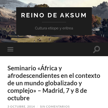
REINO DE AKSUM
Cultura etíope y eritrea
Altern
Alternar
el
el
campo
menú
de
móvil
búsqu
Seminario «África y
afrodescendientes en el contexto
de un mundo globalizado y
complejo» – Madrid, 7 y 8 de
octubre
3 OCTUBRE, 2014
/
SIN COMENTARIOS