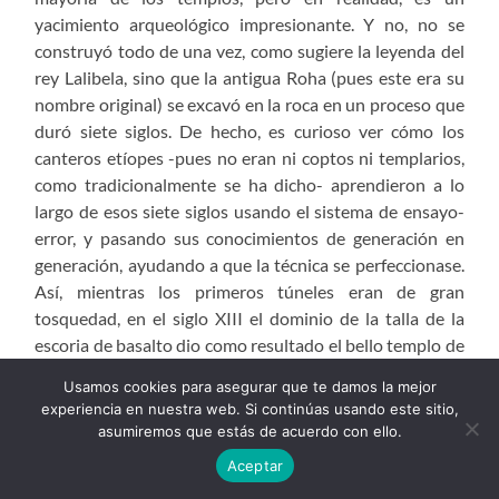
yacimiento arqueológico impresionante. Y no, no se
construyó todo de una vez, como sugiere la leyenda del
rey Lalibela, sino que la antigua Roha (pues este era su
nombre original) se excavó en la roca en un proceso que
duró siete siglos. De hecho, es curioso ver cómo los
canteros etíopes -pues no eran ni coptos ni templarios,
como tradicionalmente se ha dicho- aprendieron a lo
largo de esos siete siglos usando el sistema de ensayo-
error, y pasando sus conocimientos de generación en
generación, ayudando a que la técnica se perfeccionase.
Así, mientras los primeros túneles eran de gran
tosquedad, en el siglo XIII el dominio de la talla de la
escoria de basalto dio como resultado el bello templo de
Beta Giyorgis. Para llegar a estas conclusiones ha sido
Usamos cookies para asegurar que te damos la mejor
muy necesaria la arqueología, dado que los textos callan
experiencia en nuestra web. Si continúas usando este sitio,
muchos de estos detalles, limitándose a transmitir
asumiremos que estás de acuerdo con ello.
tradiciones o leyendas erróneas.
Aceptar