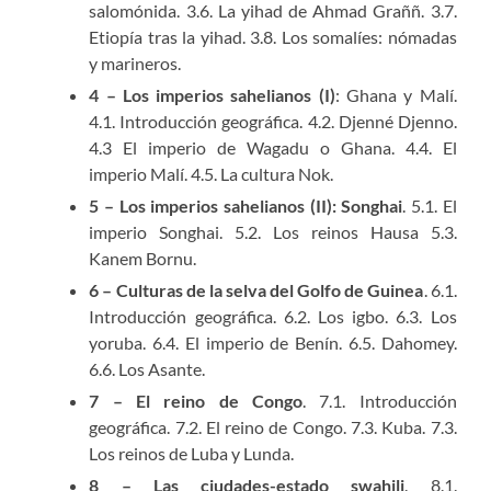
salomónida. 3.6. La yihad de Ahmad Graññ. 3.7.
Etiopía tras la yihad. 3.8. Los somalíes: nómadas
y marineros.
4 – Los imperios sahelianos (I)
: Ghana y Malí.
4.1. Introducción geográfica. 4.2. Djenné Djenno.
4.3 El imperio de Wagadu o Ghana. 4.4. El
imperio Malí. 4.5. La cultura Nok.
5 – Los imperios sahelianos (II): Songhai
. 5.1. El
imperio Songhai. 5.2. Los reinos Hausa 5.3.
Kanem Bornu.
6 – Culturas de la selva del Golfo de Guinea
. 6.1.
Introducción geográfica. 6.2. Los igbo. 6.3. Los
yoruba. 6.4. El imperio de Benín. 6.5. Dahomey.
6.6. Los Asante.
7 – El reino de Congo
. 7.1. Introducción
geográfica. 7.2. El reino de Congo. 7.3. Kuba. 7.3.
Los reinos de Luba y Lunda.
8 – Las ciudades-estado swahili
. 8.1.