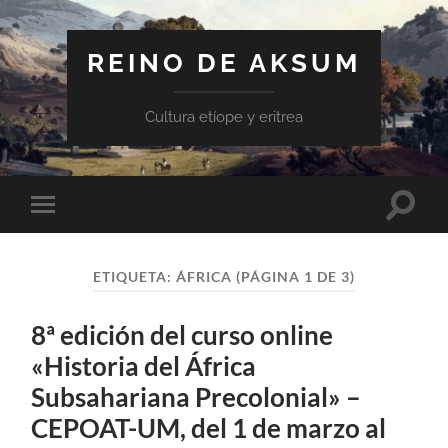
REINO DE AKSUM
Cultura etíope y eritrea
Altern
Alternar
el
el
campo
menú
de
móvil
búsqu
ETIQUETA:
ÁFRICA
(PÁGINA 1 DE 3)
8ª edición del curso online
«Historia del África
Subsahariana Precolonial» –
CEPOAT-UM, del 1 de marzo al