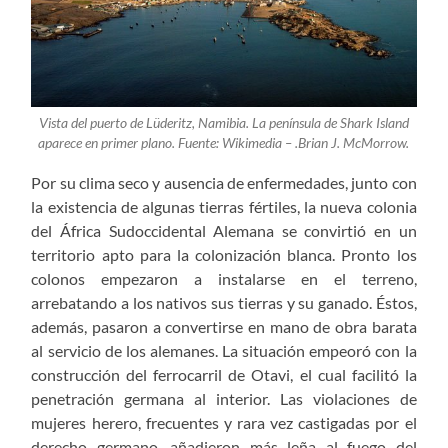
Vista del puerto de Lüderitz, Namibia. La península de Shark Island
aparece en primer plano. Fuente: Wikimedia – .Brian J. McMorrow.
Por su clima seco y ausencia de enfermedades, junto con
la existencia de algunas tierras fértiles, la nueva colonia
del África Sudoccidental Alemana se convirtió en un
territorio apto para la colonización blanca. Pronto los
colonos empezaron a instalarse en el terreno,
arrebatando a los nativos sus tierras y su ganado. Éstos,
además, pasaron a convertirse en mano de obra barata
al servicio de los alemanes. La situación empeoró con la
construcción del ferrocarril de Otavi, el cual facilitó la
penetración germana al interior. Las violaciones de
mujeres herero, frecuentes y rara vez castigadas por el
derecho germano, añadieron más leña al fuego del