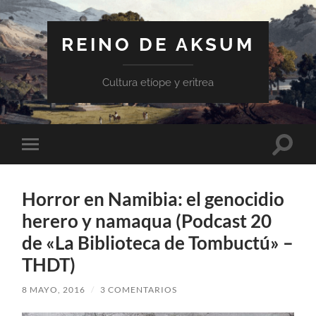
REINO DE AKSUM
Cultura etíope y eritrea
Altern
Alternar
el
el
campo
menú
de
móvil
búsqu
Horror en Namibia: el genocidio
herero y namaqua (Podcast 20
de «La Biblioteca de Tombuctú» –
THDT)
8 MAYO, 2016
/
3 COMENTARIOS