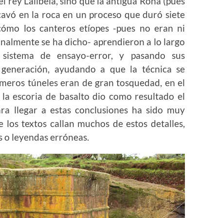
l rey Lalibela, sino que la antigua Roha (pues
cavó en la roca en un proceso que duró siete
 cómo los canteros etíopes -pues no eran ni
onalmente se ha dicho- aprendieron a lo largo
 sistema de ensayo-error, y pasando sus
generación, ayudando a que la técnica se
rimeros túneles eran de gran tosquedad, en el
e la escoria de basalto dio como resultado el
ara llegar a estas conclusiones ha sido muy
 los textos callan muchos de estos detalles,
s o leyendas erróneas.