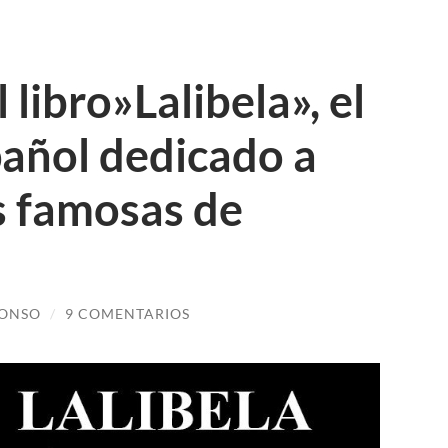
 libro»Lalibela», el
añol dedicado a
ás famosas de
LONSO
/
9 COMENTARIOS