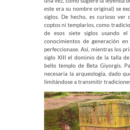
una vez, como sugiere la leyenda de
este era su nombre original) se ex
siglos. De hecho, es curioso ver
coptos ni templarios, como tradici
de esos siete siglos usando el
conocimientos de generación en 
perfeccionase. Así, mientras los p
siglo XIII el dominio de la talla d
bello templo de Beta Giyorgis. P
necesaria la arqueología, dado que
limitándose a transmitir tradicione