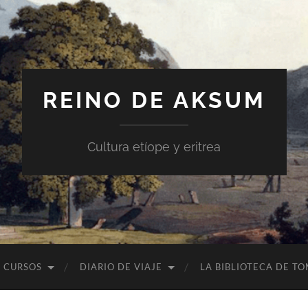
REINO DE AKSUM
Cultura etíope y eritrea
CURSOS
DIARIO DE VIAJE
LA BIBLIOTECA DE T