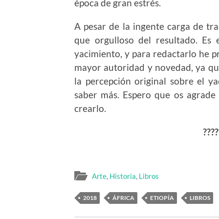
época de gran estrés.
A pesar de la ingente carga de tr
que orgulloso del resultado. Es 
yacimiento, y para redactarlo he pr
mayor autoridad y novedad, ya qu
la percepción original sobre el y
saber más. Espero que os agrade 
crearlo.
????
Arte
,
Historia
,
Libros
2018
ÁFRICA
ETIOPÍA
LIBROS