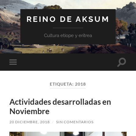
REINO DE AKSUM
Cultura etíope y eritrea
Altern
Alternar
el
el
campo
menú
de
móvil
búsqu
ETIQUETA:
2018
Actividades desarrolladas en
Noviembre
20 DICIEMBRE, 2018
/
SIN COMENTARIOS