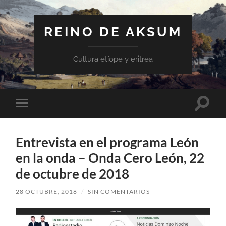
REINO DE AKSUM
Cultura etíope y eritrea
Altern
Alternar
el
el
campo
menú
de
móvil
búsqu
Entrevista en el programa León
en la onda – Onda Cero León, 22
de octubre de 2018
28 OCTUBRE, 2018
/
SIN COMENTARIOS