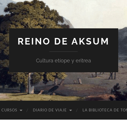
REINO DE AKSUM
Cultura etíope y eritrea
CURSOS
DIARIO DE VIAJE
LA BIBLIOTECA DE T