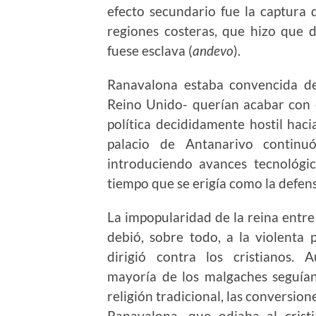
efecto secundario fue la captura 
regiones costeras, que hizo que 
fuese esclava (
andevo
).
Ranavalona estaba convencida de 
Reino Unido- querían acabar con 
política decididamente hostil hac
palacio de Antanarivo continu
introduciendo avances tecnológi
tiempo que se erigía como la defenso
La impopularidad de la reina entre
debió, sobre todo, a la violenta 
dirigió contra los cristianos.
mayoría de los malgaches seguían
religión tradicional, las conversio
Ranavalona, que odiaba al crist