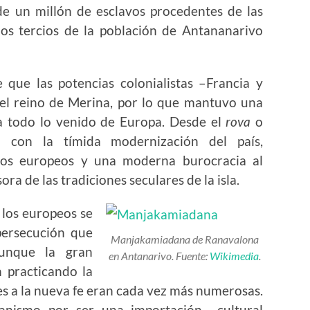
de un millón de esclavos procedentes de las
dos tercios de la población de Antananarivo
que las potencias colonialistas –Francia y
el reino de Merina, por lo que mantuvo una
ia todo lo venido de Europa. Desde el
rova
o
ó con la tímida modernización del país,
cos europeos y una moderna burocracia al
ra de las tradiciones seculares de la isla.
 los europeos se
persecución que
Manjakamiadana de Ranavalona
 Aunque la gran
en Antanarivo. Fuente:
Wikimedia
.
 practicando la
nes a la nueva fe eran cada vez más numerosas.
ianismo por ser una importación cultural