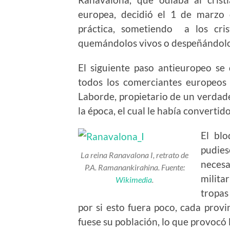
europea, decidió el 1 de marzo
práctica, sometiendo a los cris
quemándolos vivos o despeñándolos
El siguiente paso antieuropeo s
todos los comerciantes europeos 
Laborde, propietario de un verda
la época, el cual le había convertid
El blo
pudie
La reina Ranavalona I, retrato de
necesa
P.A. Ramanankirahina. Fuente:
milita
Wikimedia
.
tropas
por si esto fuera poco, cada provi
fuese su población, lo que provocó 