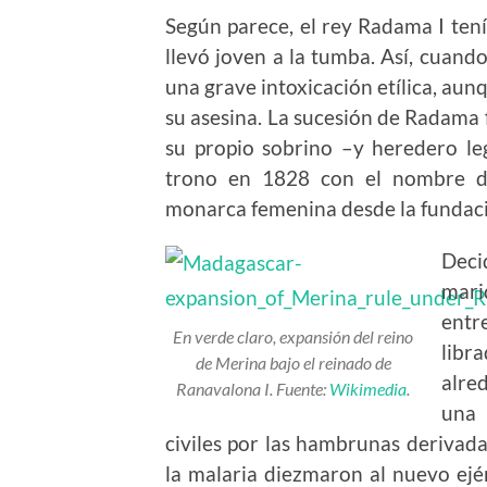
Según parece, el rey Radama I ten
llevó joven a la tumba. Así, cuando
una grave intoxicación etílica, a
su asesina. La sucesión de Radama f
su propio sobrino –y heredero le
trono en 1828 con el nombre d
monarca femenina desde la fundaci
Deci
mari
entr
En verde claro, expansión del reino
libr
de Merina bajo el reinado de
alre
Ranavalona I. Fuente:
Wikimedia
.
una 
civiles por las hambrunas derivad
la malaria diezmaron al nuevo ejé