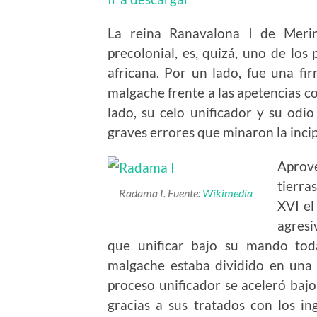
La reina Ranavalona I de Meri
precolonial, es, quizá, uno de los
africana. Por un lado, fue una fi
malgache frente a las apetencias co
lado, su celo unificador y su odio
graves errores que minaron la inci
Aprov
tierra
Radama I. Fuente:
Wikimedia
XVI el
agresi
que unificar bajo su mando tod
malgache estaba dividido en una 
proceso unificador se aceleró baj
gracias a sus tratados con los in