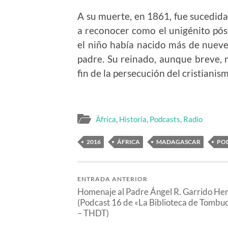
A su muerte, en 1861, fue sucedida 
a reconocer como el unigénito pó
el niño había nacido más de nuev
padre. Su reinado, aunque breve, m
fin de la persecución del cristianis
África
,
Historia
,
Podcasts
,
Radio
2016
ÁFRICA
MADAGASCAR
PO
ENTRADA ANTERIOR
Homenaje al Padre Ángel R. Garrido He
(Podcast 16 de «La Biblioteca de Tombu
– THDT)