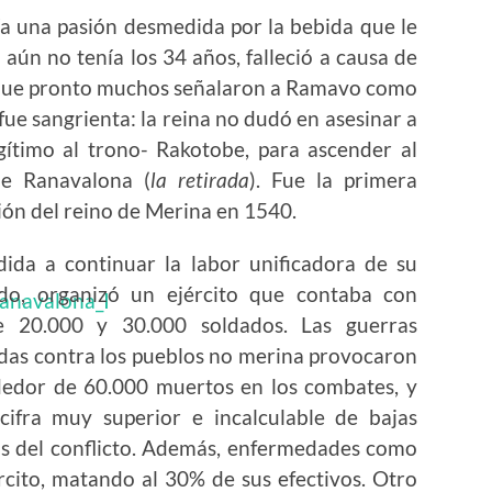
ía una pasión desmedida por la bebida que le
 aún no tenía los 34 años, falleció a causa de
unque pronto muchos señalaron a Ramavo como
ue sangrienta: la reina no dudó en asesinar a
gítimo al trono- Rakotobe, para ascender al
e Ranavalona (
la retirada
). Fue la primera
ón del reino de Merina en 1540.
dida a continuar la labor unificadora de su
do, organizó un ejército que contaba con
e 20.000 y 30.000 soldados. Las guerras
adas contra los pueblos no merina provocaron
dedor de 60.000 muertos en los combates, y
cifra muy superior e incalculable de bajas
as del conflicto. Además, enfermedades como
rcito, matando al 30% de sus efectivos. Otro